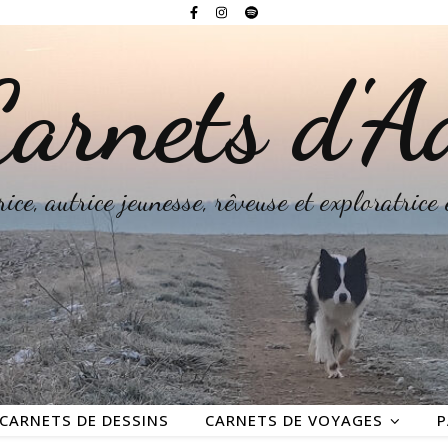
arnets d'A
rice, autrice jeunesse, rêveuse et exploratrice
CARNETS DE DESSINS
CARNETS DE VOYAGES
P