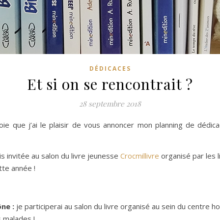
DÉDICACES
Et si on se rencontrait ?
28 septembre 2018
joie que j’ai le plaisir de vous annoncer mon planning de dédica
is invitée au salon du livre jeunesse
Crocmillivre
organisé par les 
tte année !
ne :
je participerai au salon du livre organisé au sein du centre hospi
s malades !