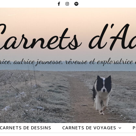
arnets d'A
rice, autrice jeunesse, rêveuse et exploratrice
CARNETS DE DESSINS
CARNETS DE VOYAGES
P