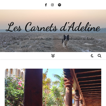
Les Carnets d'Adeline
Illustratrice, autrice jeunesse, rêveuse et exploratrice en herbe.