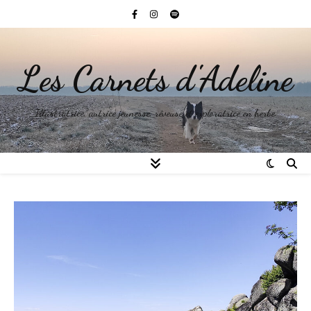
Les Carnets d'Adeline
Illustratrice, autrice jeunesse, rêveuse et exploratrice en herbe.