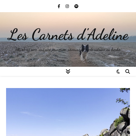
Les Carnets d'Adeline
Illustratrice, autrice jeunesse, rêveuse et exploratrice en herbe.