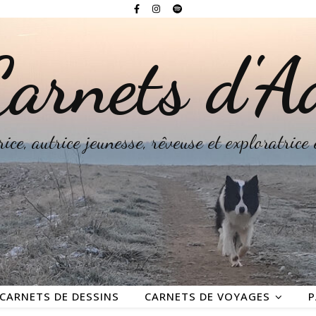
arnets d'A
rice, autrice jeunesse, rêveuse et exploratrice
CARNETS DE DESSINS
CARNETS DE VOYAGES
P